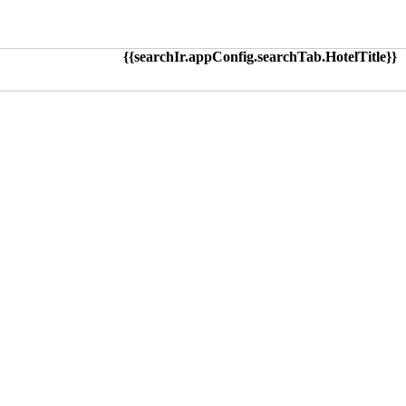
{{searchIr.appConfig.searchTab.HotelTitle}}